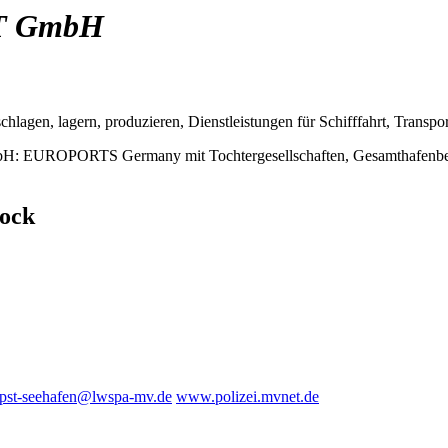
T GmbH
chlagen, lagern, produzieren, Dienstleistungen für Schifffahrt, Trans
: EUROPORTS Germany mit Tochtergesellschaften, Gesamthafenbetr
tock
pst-seehafen@lwspa-mv.de
www.polizei.mvnet.de