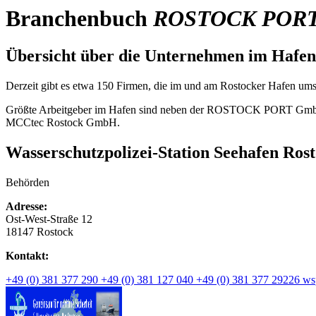
Branchenbuch
ROSTOCK POR
Übersicht
über die
Unternehmen
im Hafen
Derzeit gibt es etwa 150 Firmen, die im und am Rostocker Hafen ums
Größte Arbeitgeber im Hafen sind neben der ROSTOCK PORT GmbH
MCCtec Rostock GmbH.
Wasserschutzpolizei-Station Seehafen Ros
Behörden
Adresse:
Ost-West-Straße 12
18147 Rostock
Kontakt:
+49 (0) 381 377 290
+49 (0) 381 127 040
+49 (0) 381 377 29226
ws