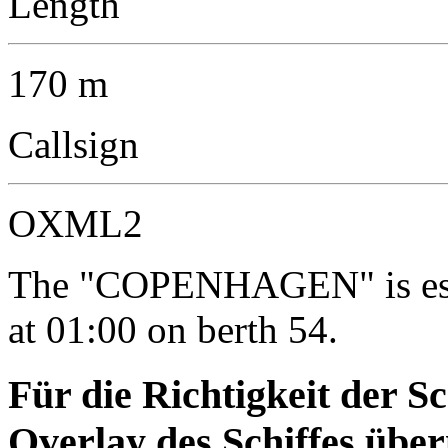
Length
170 m
Callsign
OXML2
The "COPENHAGEN" is esti
at 01:00 on berth 54.
Für die Richtigkeit der S
Overlay des Schiffes ü