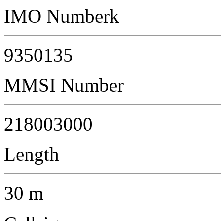
IMO Numberk
9350135
MMSI Number
218003000
Length
30 m