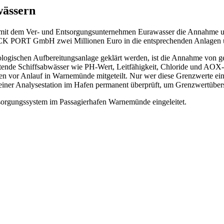
wässern
 mit dem Ver- und Entsorgungsunternehmen Eurawasser die Annahme un
CK PORT GmbH zwei Millionen Euro in die entsprechenden Anlagen un
iologischen Aufbereitungsanlage geklärt werden, ist die Annahme von 
eitende Schiffsabwässer wie PH-Wert, Leitfähigkeit, Chloride und AO
n vor Anlauf in Warnemünde mitgeteilt. Nur wer diese Grenzwerte ein
 einer Analysestation im Hafen permanent überprüft, um Grenzwertüber
tsorgungssystem im Passagierhafen Warnemünde eingeleitet.