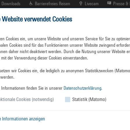
Downloads
Barrierefreies Reisen
Livecam
Presse &
e Website verwendet Cookies
r
Hafenplan
Branchenverzeichnis
tatistiken
Hauptgutarten
zen Cookies ein, um unsere Website und unseren Service für Sie zu optimiere
nalen Cookies sind für das Funktionieren unserer Website zwingend erforderl
nen daher nicht deaktiviert werden. Durch die Nutzung unserer Website erk
h mit der Verwendung dieser Cookies einverstanden.

etzen wir Cookies ein, die lediglich zu anonymen Statistikzwecken (Matomo)
Jahresstatistik
 werden.
aller Hauptgüter 
 Informationen finden Sie in unserer
Datenschutzerklärung.
ktionale Cookies (notwendig)
Statistik (Matomo)
en
Gutarten im Überblick
zu der
e Informationen anzeigen
Stückgut:
711.000 t (+56.000 t). Deutlich