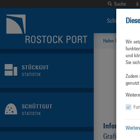
Suche
Dies
Schiffsverkeh
Hafen Rostock
S
Wir set
funktio
und kön
Sie sic
STÜCKGUT
STATISTIK
Zudem s
genutzt
Weitere
SCHÜTTGUT
Fun
STATISTIK
Information
Weiter
Grafik