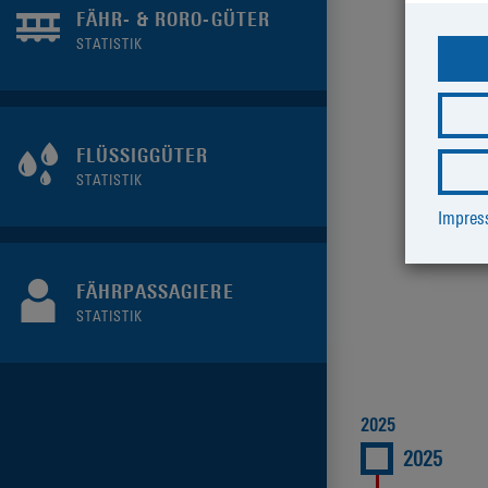
FÄHR- & RORO-GÜTER
STATISTIK
FLÜSSIGGÜTER
STATISTIK
Impre
FÄHRPASSAGIERE
STATISTIK
2025
2025