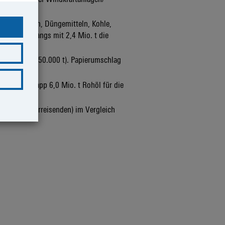
i Baustoffen, Düngemitteln, Kohle,
 trotz Rückgangs mit 2,4 Mio. t die
5 Mio. t (+350.000 t). Papierumschlag
u; davon knapp 6,0 Mio. t Rohöl für die
(+30.000 Fährreisenden) im Vergleich