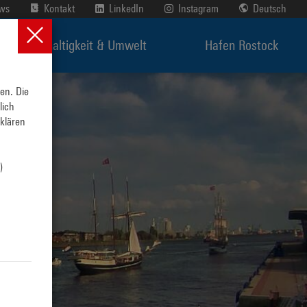
ews
Kontakt
LinkedIn
Instagram
Deutsch
Nachhaltigkeit & Umwelt
Hafen Rostock
n. Die 
ich 
lären 
 