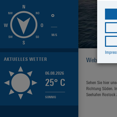
°
M/S
Impre
Webcam 
War
AKTUELLES WETTER
06.08.2026
25
° C
Sehen Sie hier un
Richtung Süden. I
Seehafen Rostock z
SONNIG