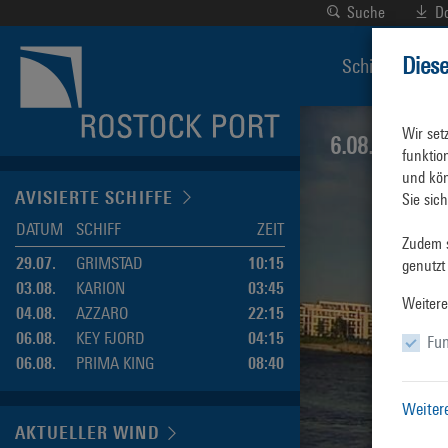
Suche
D
Dies
Schiffsverkeh
Wir set
6.08.2026 · 1
funktio
und kön
AVISIERTE SCHIFFE
Sie sic
DATUM
SCHIFF
ZEIT
Zudem s
29.07.
GRIMSTAD
10:15
genutzt
03.08.
KARION
03:45
Weitere
04.08.
AZZARO
22:15
06.08.
KEY FJORD
04:15
Fun
06.08.
PRIMA KING
08:40
Weiter
AKTUELLER WIND