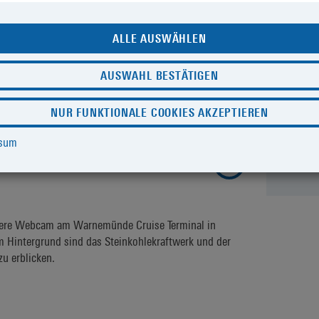
ALLE AUSWÄHLEN
AUSWAHL BESTÄTIGEN
NUR FUNKTIONALE COOKIES AKZEPTIEREN
ssum
nemünde Cruise Terminal
sere Webcam am Warnemünde Cruise Terminal in
m Hintergrund sind das Steinkohlekraftwerk und der
u erblicken.