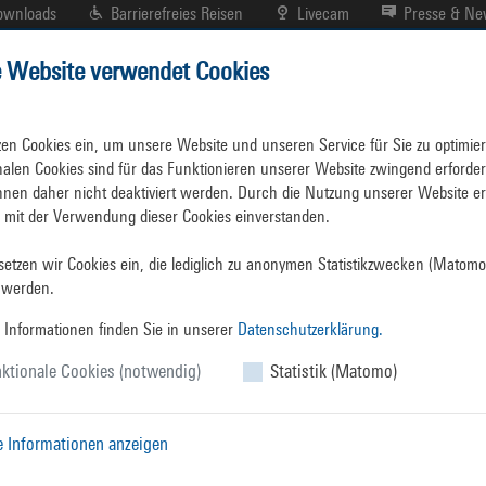
ownloads
Barrierefreies Reisen
Livecam
Presse & N
e Website verwendet Cookies
r
Hafenplan
Branchenverzeichnis
zen Cookies ein, um unsere Website und unseren Service für Sie zu optimiere
7:31
nalen Cookies sind für das Funktionieren unserer Website zwingend erforderl
nen daher nicht deaktiviert werden. Durch die Nutzung unserer Website erk
h mit der Verwendung dieser Cookies einverstanden.

etzen wir Cookies ein, die lediglich zu anonymen Statistikzwecken (Matomo)
 werden.
 Informationen finden Sie in unserer
Datenschutzerklärung.
ktionale Cookies (notwendig)
Statistik (Matomo)
e Informationen anzeigen