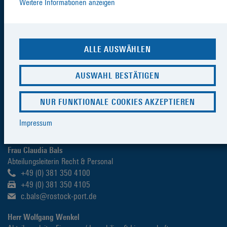
Weitere Informationen anzeigen
Herr Jens Aurel Scharner
Geschäftsführer
+49 (0) 381 350 0
ALLE AUSWÄHLEN
+49 (0) 381 350 4005
management@rostock-port.de
AUSWAHL BESTÄTIGEN
Herr Dr. Gernot Tesch
Geschäftsführer
NUR FUNKTIONALE COOKIES AKZEPTIEREN
+49 (0) 381 350 0
+49 (0) 381 350 4005
Impressum
management@rostock-port.de
Frau Claudia Bals
Abteilungsleiterin Recht & Personal
+49 (0) 381 350 4100
+49 (0) 381 350 4105
c.bals@rostock-port.de
Herr Wolfgang Wenkel