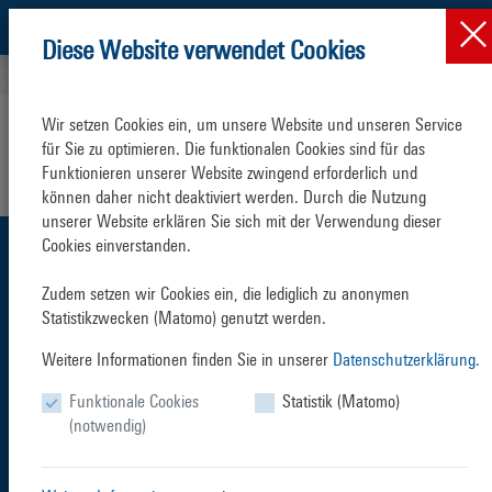
Diese Website verwendet Cookies
Hafen Rostock
ROSTOCK PORT GmbH
Kontakt
Wir setzen Cookies ein, um unsere Website und unseren Service 
Ansprechpartner
der
für Sie zu optimieren. Die funktionalen Cookies sind für das 
Funktionieren unserer Website zwingend erforderlich und 
ROSTOCK PORT GmbH
können daher nicht deaktiviert werden. Durch die Nutzung 
unserer Website erklären Sie sich mit der Verwendung dieser 
Cookies einverstanden.

ROSTOCK PORT GMBH
Ost-West-Straße 32
Zudem setzen wir Cookies ein, die lediglich zu anonymen 
18147 Rostock
Statistikzwecken (Matomo) genutzt werden.
www.rostock-port.de
Weitere Informationen finden Sie in unserer
Datenschutzerklärung.
Funktionale Cookies
Statistik (Matomo)
Zentrale
(notwendig)
+49 (0) 381 350 0
+49 (0) 381 350 5515
info@rostock-port.de