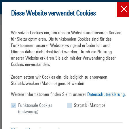
Diese Website verwendet Cookies
Schiffsverkehr
Fährverkehr
Fährterminal barrierefr...
Wir setzen Cookies ein, um unsere Website und unseren Service 
Barrierefreies
Reisen
für Sie zu optimieren. Die funktionalen Cookies sind für das 
Funktionieren unserer Website zwingend erforderlich und 
Nach
Dänemark
und
Schweden
können daher nicht deaktiviert werden. Durch die Nutzung 
unserer Website erklären Sie sich mit der Verwendung dieser 
Das Fährcenter verfügt über behindertengerechte Zugänge und
Cookies einverstanden.

Einrichtungen. Diese entnehmen Sie bitte unten angefügtem Plan.
Zudem setzen wir Cookies ein, die lediglich zu anonymen 
Statistikzwecken (Matomo) genutzt werden.
Seehafen_barrierefrei.png
(137 KB)
Weitere Informationen finden Sie in unserer
Datenschutzerklärung.
Übersicht
Fährcenter
Funktionale Cookies
Statistik (Matomo)
(notwendig)