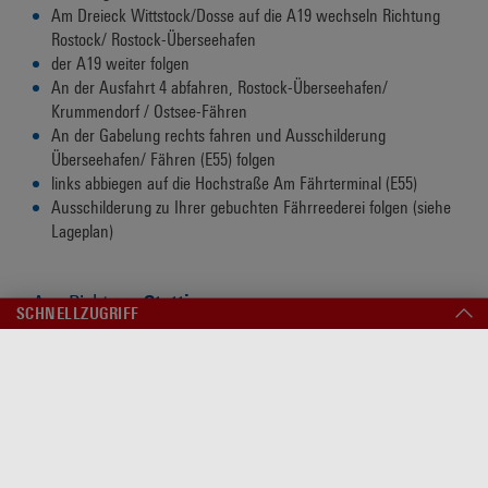
Am Dreieck Wittstock/Dosse auf die A19 wechseln Richtung
Rostock/ Rostock-Überseehafen
der A19 weiter folgen
An der Ausfahrt 4 abfahren, Rostock-Überseehafen/
Krummendorf / Ostsee-Fähren
An der Gabelung rechts fahren und Ausschilderung
Überseehafen/ Fähren (E55) folgen
links abbiegen auf die Hochstraße Am Fährterminal (E55)
Ausschilderung zu Ihrer gebuchten Fährreederei folgen (siehe
Lageplan)
Aus Richtung
Stettin
SCHNELLZUGRIFF
von Stettin Zentrum über die DK13 auf die A6 in Richtung
Kołbaskowo/Berlin
Ab Deutsch/ Polnischer Grenze weiter auf die A11 Richtung
FÄHRVERKEHR
Berlin
Am Kreuz Uckermark auf die A20 wechseln Richtung Rostock
Am Kreuz Rostock auf die A19 wechseln Richtung Rostock/