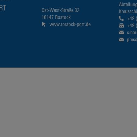
Abteilun
RT
Ost-West-Straße 32
Kreuzschi
18147 Rostock
+49 
www.rostock-port.de
+49 
c.ha
pres