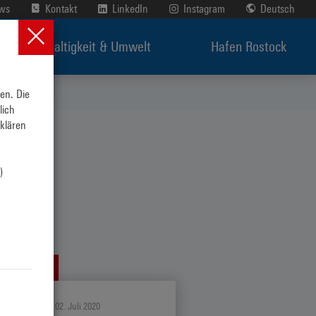
ews
Kontakt
LinkedIn
Instagram
Deutsch
Nachhaltigkeit & Umwelt
Hafen Rostock
n. Die 
ich 
lären 
 
n
PRESSE
Donnerstag, 02. Juli 2020