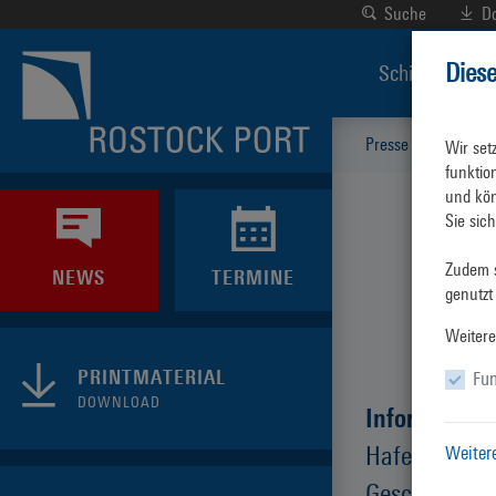
Suche
D
Dies
Schiffsverkeh
Presse & News
Wir set
funktio
und kön
Sie sic
Zudem s
NEWS
TERMINE
genutzt
Weitere
PRINTMATERIAL
Fun
DOWNLOAD
Information
Hafen und di
Weiter
Geschehnisse