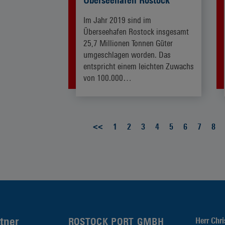
Überseehafen Rostock
Im Jahr 2019 sind im
Überseehafen Rostock insgesamt
25,7 Millionen Tonnen Güter
umgeschlagen worden. Das
entspricht einem leichten Zuwachs
von 100.000…
ZUM ARTIKEL
<<
1
2
3
4
5
6
7
8
tner
ROSTOCK PORT GMBH
Herr Chri