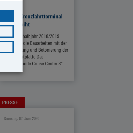
Neues Kreuzfahrtterminal
eingeweiht
Im Winterhalbjahr 2018/2019
begannen die Bauarbeiten mit der
Tiefgründung und Betonierung der
Fundamentplatte Das
„Warnemünde Cruise Center 8“
hat…
ZUM ARTIKEL
PRESSE
Dienstag, 02. Juni 2020