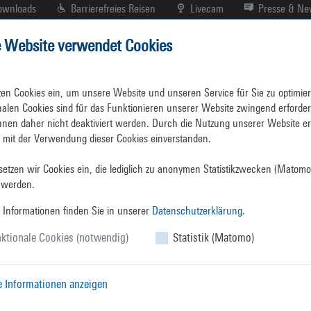
ownloads
Barrierefreies Reisen
Livecam
Presse & N
e Website verwendet Cookies
r
Hafenplan
Branchenverzeichnis
Presse
zen Cookies ein, um unsere Website und unseren Service für Sie zu optimiere
nalen Cookies sind für das Funktionieren unserer Website zwingend erforderl
nen daher nicht deaktiviert werden. Durch die Nutzung unserer Website erk
h mit der Verwendung dieser Cookies einverstanden.

etzen wir Cookies ein, die lediglich zu anonymen Statistikzwecken (Matomo)
Presse
mitteilunge
 werden.
 Informationen finden Sie in unserer
Datenschutzerklärung.
ktionale Cookies (notwendig)
Statistik (Matomo)
en
über den
PRESSE
e
e Informationen anzeigen
Donnerstag, 02. Juli 2020