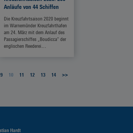
Anläufe von 44 Schiffen
Die Kreuzfahrtsaison 2020 beginnt
im Warnemünder Kreuzfahrthafen
am 24. März mit dem Anlauf des
Passagierschiffes „Boudicca“ der
englischen Reederei…
ZUM ARTIKEL
9
10
11
12
13
14
>>
stian Hardt